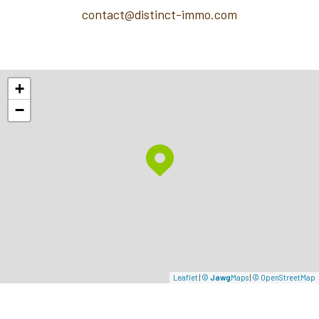
contact@distinct-immo.com
+
−
Leaflet
|
©
Jawg
Maps
|
© OpenStreetMap