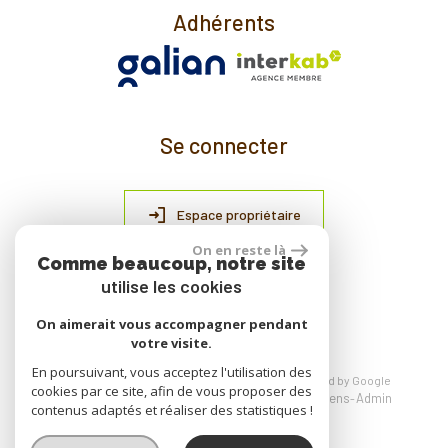
Adhérents
Se connecter
Espace propriétaire
On en reste là
Comme beaucoup, notre site
utilise les cookies
réalisé par
On aimerait vous accompagner pendant
votre visite.
En poursuivant, vous acceptez l'utilisation des
© 2026 | Tous droits réservés | Traduction powered by Google
cookies par ce site, afin de vous proposer des
Plan du site
Mentions légales
Nos honoraires
Liens
Admin
contenus adaptés et réaliser des statistiques !