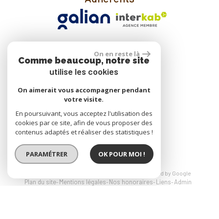
On en reste là
Se connecter
Comme beaucoup, notre site
utilise les cookies
On aimerait vous accompagner pendant
Espace propriétaire
votre visite.
En poursuivant, vous acceptez l'utilisation des
cookies par ce site, afin de vous proposer des
réalisé par
contenus adaptés et réaliser des statistiques !
PARAMÉTRER
OK POUR MOI !
© 2026 | Tous droits réservés | Traduction powered by Google
Plan du site
Mentions légales
Nos honoraires
Liens
Admin
Site internet compatible multi-supports,