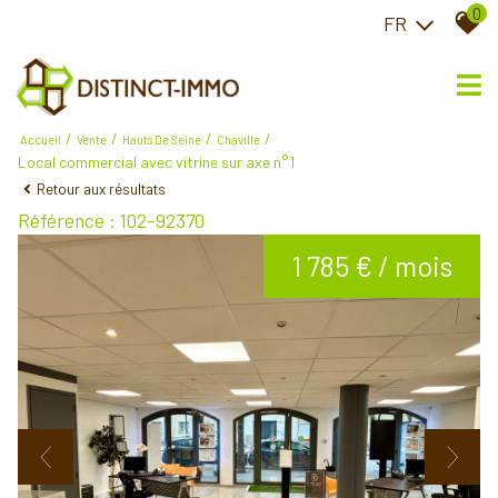
0
FR
Accueil
Vente
Hauts De Seine
Chaville
Local commercial avec vitrine sur axe n°1
Retour aux résultats
Référence : 102-92370
1 785 € / mois