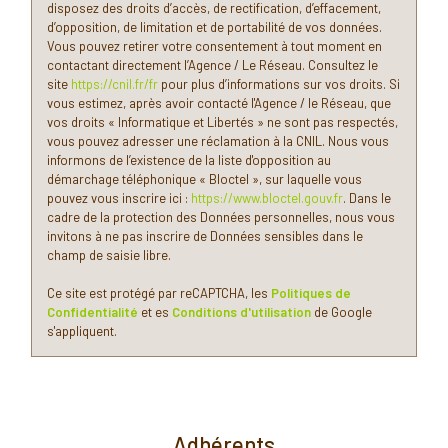
Nombre d'enfants par famille
1,01
disposez des droits d’accès, de rectification, d’effacement,
d’opposition, de limitation et de portabilité de vos données.
Familles sans enfant
44,37 %
Vous pouvez retirer votre consentement à tout moment en
contactant directement l’Agence / Le Réseau. Consultez le
Familles avec 1 ou 2 enfants
0 %
site
https://cnil.fr/fr
pour plus d’informations sur vos droits. Si
Maisons
24,63 %
vous estimez, après avoir contacté l'Agence / le Réseau, que
vos droits « Informatique et Libertés » ne sont pas respectés,
Appartements
75,37 %
vous pouvez adresser une réclamation à la CNIL. Nous vous
informons de l’existence de la liste d'opposition au
Familles avec 3 enfants
8,31 %
démarchage téléphonique « Bloctel », sur laquelle vous
pouvez vous inscrire ici :
https://www.bloctel.gouv.fr
. Dans le
cadre de la protection des Données personnelles, nous vous
invitons à ne pas inscrire de Données sensibles dans le
champ de saisie libre.
Ce site est protégé par reCAPTCHA, les
Politiques de
Confidentialité
et es
Conditions d'utilisation
de Google
s'appliquent.
Adhérents