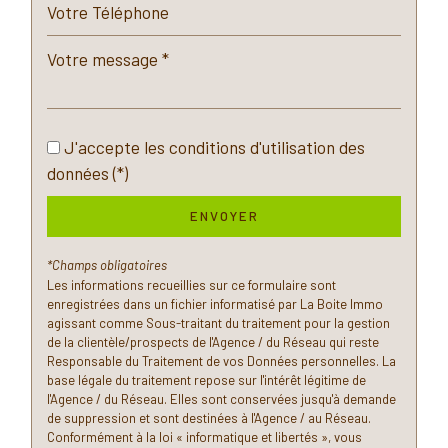
Bureau de poste
Mairie
Presse et Tabac
J'accepte les conditions d'utilisation des
statistiques
données (*)
ENVOYER
Nombre d'habitants
19 344
Propriétaires (vs. locataires)
52,08 %
*Champs obligatoires
Les informations recueillies sur ce formulaire sont
Taxe habitation
15,51 %
enregistrées dans un fichier informatisé par La Boite Immo
Taxe foncière
18,69 %
agissant comme Sous-traitant du traitement pour la gestion
de la clientèle/prospects de l'Agence / du Réseau qui reste
Habitants de moins de 25 ans
31,21 %
Responsable du Traitement de vos Données personnelles. La
base légale du traitement repose sur l'intérêt légitime de
Habitants de 25 à 55 ans
41,95 %
l'Agence / du Réseau. Elles sont conservées jusqu'à demande
de suppression et sont destinées à l'Agence / au Réseau.
Habitants de plus de 55 ans
26,83 %
Conformément à la loi « informatique et libertés », vous