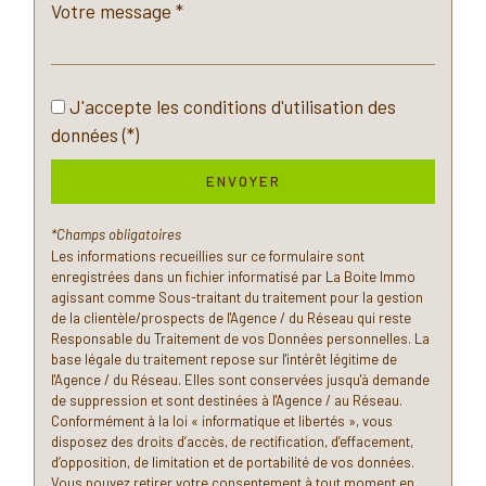
statistiques
Nombre d'habitants
47 263
J'accepte les conditions d'utilisation des
Propriétaires (vs. locataires)
36,52 %
données (*)
Taxe habitation
15,21 %
ENVOYER
Taxe foncière
19,02 %
Habitants de moins de 25 ans
32,08 %
*Champs obligatoires
Les informations recueillies sur ce formulaire sont
Habitants de 25 à 55 ans
46,96 %
enregistrées dans un fichier informatisé par La Boite Immo
Habitants de plus de 55 ans
20,96 %
agissant comme Sous-traitant du traitement pour la gestion
de la clientèle/prospects de l'Agence / du Réseau qui reste
Nombre d'enfants par famille
1,12
Responsable du Traitement de vos Données personnelles. La
base légale du traitement repose sur l'intérêt légitime de
Familles sans enfant
38,04 %
l'Agence / du Réseau. Elles sont conservées jusqu'à demande
Familles avec 1 ou 2 enfants
0 %
de suppression et sont destinées à l'Agence / au Réseau.
Conformément à la loi « informatique et libertés », vous
Maisons
12,51 %
disposez des droits d’accès, de rectification, d’effacement,
d’opposition, de limitation et de portabilité de vos données.
Appartements
87,49 %
Vous pouvez retirer votre consentement à tout moment en