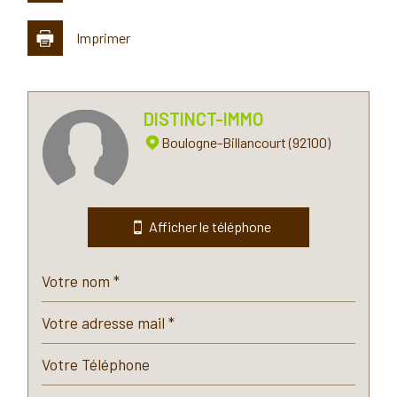
Imprimer
Leaflet
|
©
Jawg
Maps
|
© OpenStreetMap
DISTINCT-IMMO
Collège
Boulogne-Billancourt (92100)
École maternelle
École primaire
Afficher le téléphone
Lycée
Gare ferroviaire
Bureau de poste
Mairie
Presse et Tabac