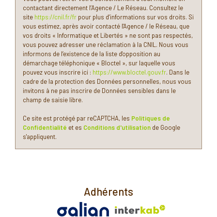
Familles avec 3 enfants
8,14 %
contactant directement l’Agence / Le Réseau. Consultez le
site
https://cnil.fr/fr
pour plus d’informations sur vos droits. Si
vous estimez, après avoir contacté l'Agence / le Réseau, que
vos droits « Informatique et Libertés » ne sont pas respectés,
vous pouvez adresser une réclamation à la CNIL. Nous vous
informons de l’existence de la liste d'opposition au
démarchage téléphonique « Bloctel », sur laquelle vous
pouvez vous inscrire ici :
https://www.bloctel.gouv.fr
. Dans le
cadre de la protection des Données personnelles, nous vous
invitons à ne pas inscrire de Données sensibles dans le
champ de saisie libre.
Ce site est protégé par reCAPTCHA, les
Politiques de
Confidentialité
et es
Conditions d'utilisation
de Google
s'appliquent.
Adhérents